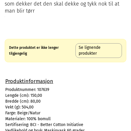
som dekker det den skal dekke og tykk nok til at
man blir tørr
Se lignende
Dette produktet er ikke lenger
produkter
tilgjengelig
Produktinformasjon
Produktnummer:
107639
Lengde (cm):
150,00
Bredde (cm):
80,00
Vekt (g):
504,00
Farge:
Beige/Natur
Materialer:
100% bomull
Sertifisering:
BCI - Better Cotton Initiative
Vedlikehold og bruk:
Maskinvask 60 grader