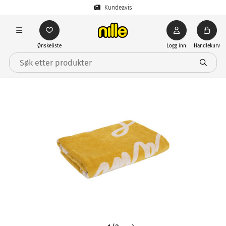
Kundeavis
Ønskeliste
Logg inn
Handlekurv