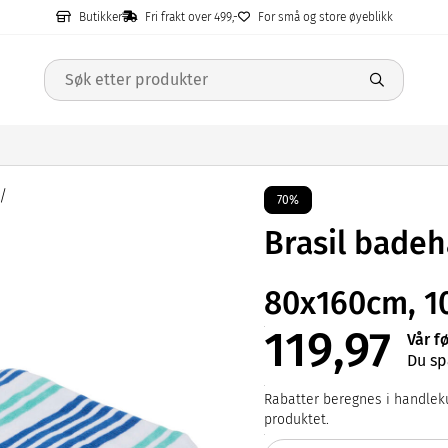
Butikker
Fri frakt over 499,-
For små og store øyeblikk
70%
Brasil bade
80x160cm, 1
119,97
Vår f
Du sp
Rabatter beregnes i handleku
produktet.