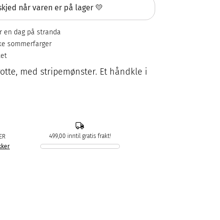
kjed når varen er på lager 💛
er en dag på stranda
iske sommerfarger
ket
otte, med stripemønster. Et håndkle i
499,00 inntil gratis frakt!
ER
kker