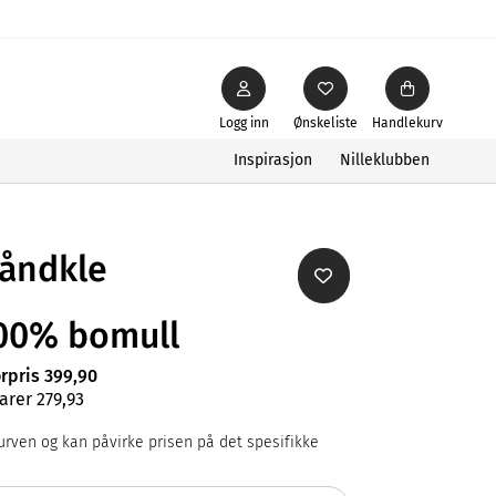
Logg inn
Ønskeliste
Handlekurv
Inspirasjon
Nilleklubben
håndkle
00% bomull
ørpris 399,90
arer 279,93
rven og kan påvirke prisen på det spesifikke