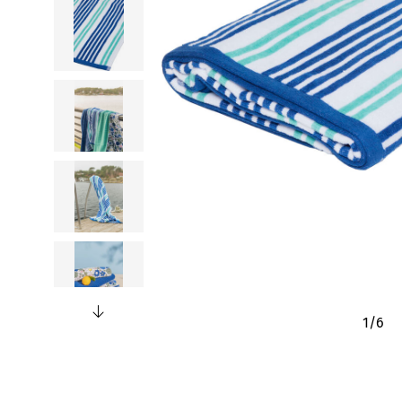
1
/
6