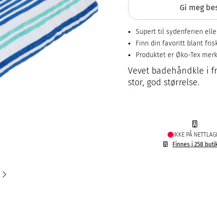
Gi meg bes
Supert til sydenferien ell
Finn din favoritt blant fr
Produktet er Øko-Tex mer
Vevet badehåndkle i fr
stor, god størrelse.
IKKE PÅ NETTLAG
Finnes i 258 buti