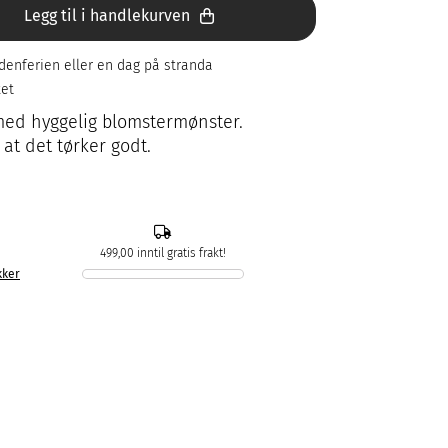
Legg til i handlekurven
denferien eller en dag på stranda
ket
med hyggelig blomstermønster.
at det tørker godt.
499,00 inntil gratis frakt!
kker