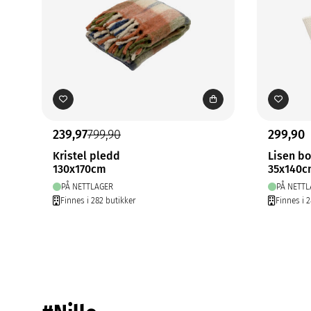
239,97
799,90
299,90
Kristel pledd
Lisen b
130x170cm
35x140
PÅ NETTLAGER
PÅ NETTL
Finnes i 282 butikker
Finnes i 