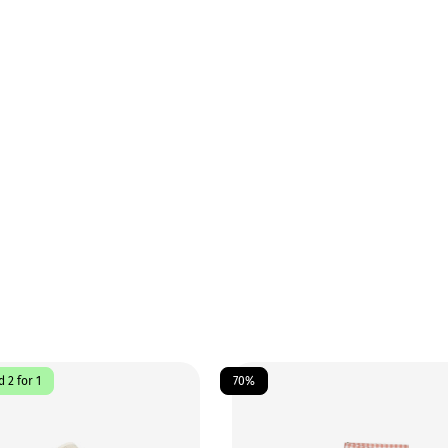
 2 for 1
70%