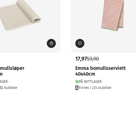
17,97
59,90
omullsløper
Emma bomullsserviett
cm
40x40cm
AGER
PÅ NETTLAGER
282 butikker
Finnes i 234 butikker