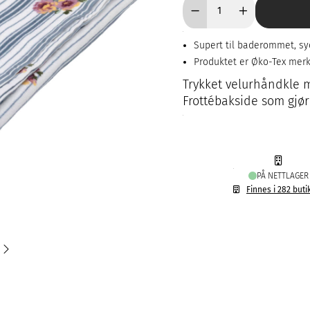
Supert til baderommet, sy
Produktet er Øko-Tex mer
Trykket velurhåndkle 
Frottébakside som gjør 
PÅ NETTLAGER
Finnes i 282 buti