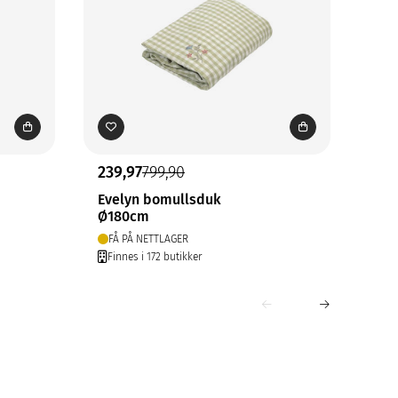
239,97
799,90
17,
Evelyn bomullsduk
Gry
Ø180cm
30x
FÅ PÅ NETTLAGER
PÅ
Finnes i 172 butikker
Fin