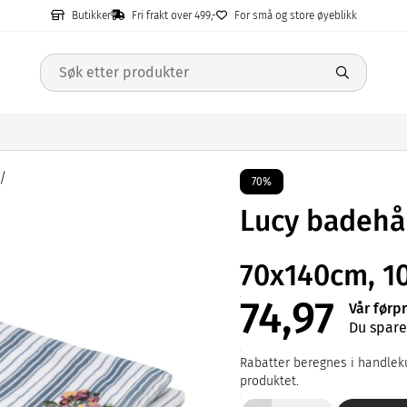
Butikker
Fri frakt over 499,-
For små og store øyeblikk
70%
Lucy badehå
70x140cm, 1
74,97
Vår førp
Du spare
Rabatter beregnes i handleku
produktet.