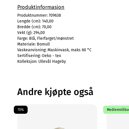
Produktinformasjon
Produktnummer:
709638
Lengde (cm):
140,00
Bredde (cm):
70,00
Vekt (g):
294,00
Farge:
Blå, Flerfarget/mønstret
Materiale:
Bomull
Vaskeanvisning:
Maskinvask, maks 60 °C
Sertifisering:
Oeko - tex
Kolleksjon:
Ullevål Hageby
Andre kjøpte også
70%
Medlemstilbud