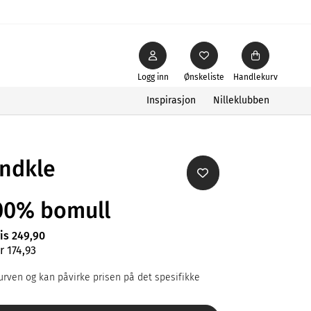
Logg inn
Ønskeliste
Handlekurv
Inspirasjon
Nilleklubben
ndkle
00% bomull
ris 249,90
r 174,93
rven og kan påvirke prisen på det spesifikke