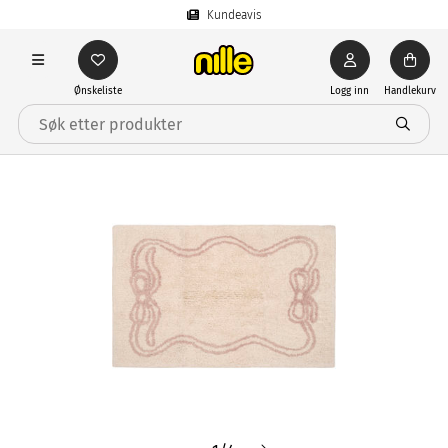
Kundeavis
Ønskeliste
Logg inn
Handlekurv