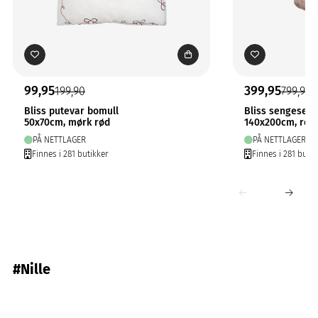
99,95
399,95
199,90
799,90
Bliss putevar bomull
Bliss sengesett
50x70cm, mørk rød
140x200cm, ros
PÅ NETTLAGER
PÅ NETTLAGER
Finnes i 281 butikker
Finnes i 281 butik
#Nille