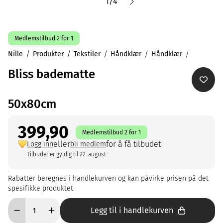
1
/
4
Medlemstilbud 2 for 1
Nille
Produkter
Tekstiler
Håndklær
Håndklær
Bliss badematte
50x80cm
399,90
Medlemstilbud 2 for 1
eller
for å få tilbudet
Logg inn
bli medlem
Tilbudet er gyldig til 22. august
Rabatter beregnes i handlekurven og kan påvirke prisen på det
spesifikke produktet.
Legg til i handlekurven