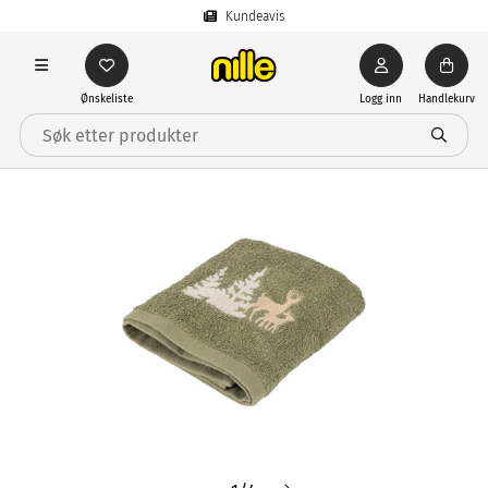
Kundeavis
Ønskeliste
Logg inn
Handlekurv