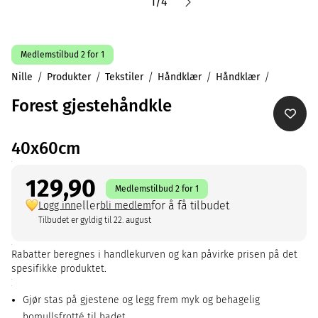
1
/
4
Medlemstilbud 2 for 1
Nille
Produkter
Tekstiler
Håndklær
Håndklær
Forest gjestehåndkle
40x60cm
129,90
Medlemstilbud 2 for 1
eller
for å få tilbudet
Logg inn
bli medlem
Tilbudet er gyldig til 22. august
Rabatter beregnes i handlekurven og kan påvirke prisen på det
spesifikke produktet.
Gjør stas på gjestene og legg frem myk og behagelig
bomullsfrotté til badet.