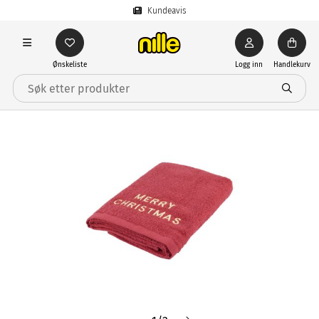
Kundeavis
Ønskeliste
Logg inn
Handlekurv