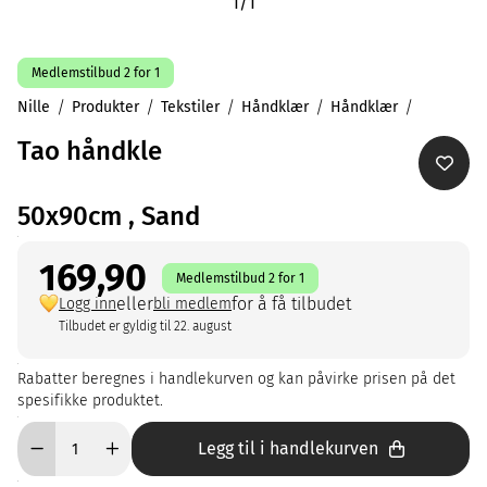
1
/
1
Medlemstilbud 2 for 1
Nille
Produkter
Tekstiler
Håndklær
Håndklær
Tao håndkle
50x90cm , Sand
169,90
Medlemstilbud 2 for 1
eller
for å få tilbudet
Logg inn
bli medlem
Tilbudet er gyldig til 22. august
Rabatter beregnes i handlekurven og kan påvirke prisen på det
spesifikke produktet.
Legg til i handlekurven