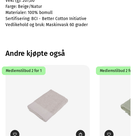
Vekt (g):
207,00
Farge:
Beige/Natur
Materialer:
100% bomull
Sertifisering:
BCI - Better Cotton Initiative
Vedlikehold og bruk:
Maskinvask 60 grader
Andre kjøpte også
Medlemstilbud 2 for 1
Medlemstilbud 2 for 1