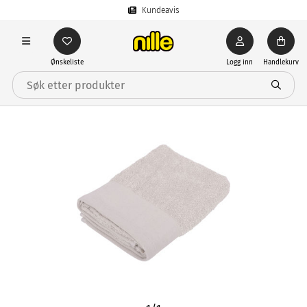
Kundeavis
Ønskeliste
Logg inn
Handlekurv