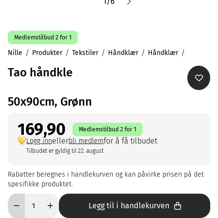
1
/
6
Medlemstilbud 2 for 1
Nille
Produkter
Tekstiler
Håndklær
Håndklær
Tao håndkle
50x90cm, Grønn
169,90
Medlemstilbud 2 for 1
eller
for å få tilbudet
Logg inn
bli medlem
Tilbudet er gyldig til 22. august
Rabatter beregnes i handlekurven og kan påvirke prisen på det
spesifikke produktet.
Legg til i handlekurven