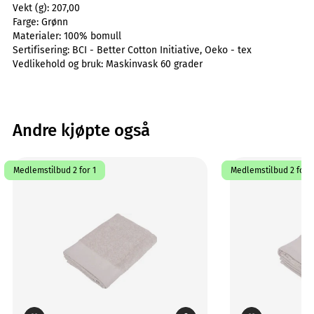
Vekt (g):
207,00
Farge:
Grønn
Materialer:
100% bomull
Sertifisering:
BCI - Better Cotton Initiative, Oeko - tex
Vedlikehold og bruk:
Maskinvask 60 grader
Andre kjøpte også
Medlemstilbud 2 for 1
Medlemstilbud 2 for 1