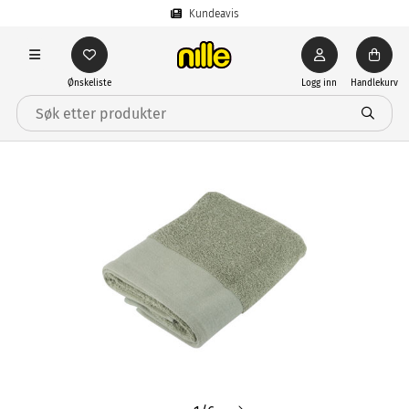
Kundeavis
Ønskeliste
Logg inn
Handlekurv