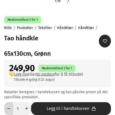
1
/
6
Medlemstilbud 2 for 1
Nille
Produkter
Tekstiler
Håndklær
Håndklær
Tao håndkle
65x130cm, Grønn
249,90
Medlemstilbud 2 for 1
eller
for å få tilbudet
Logg inn
bli medlem
Tilbudet er gyldig til 22. august
Rabatter beregnes i handlekurven og kan påvirke prisen på det
spesifikke produktet.
Legg til i handlekurven