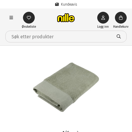
Kundeavis
Ønskeliste
Logg inn
Handlekurv