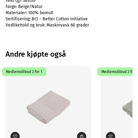
Vekt (g):
389,00
Farge:
Beige/Natur
Materialer:
100% bomull
Sertifisering:
BCI - Better Cotton Initiative
Vedlikehold og bruk:
Maskinvask 60 grader
Andre kjøpte også
Medlemstilbud 2 for 1
Medlemstilbud 2 for 1