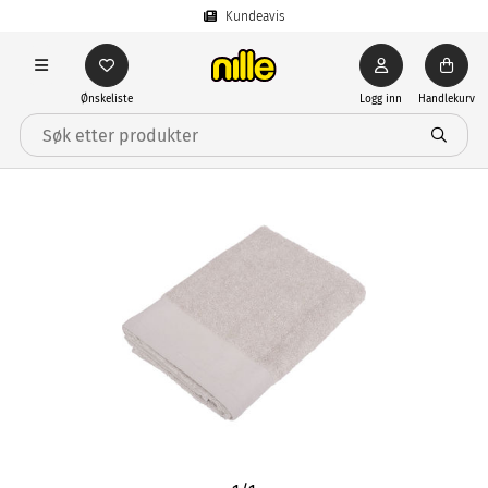
Kundeavis
Ønskeliste
Logg inn
Handlekurv