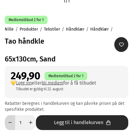
1
/
1
Medlemstilbud 2 for 1
Nille
Produkter
Tekstiler
Håndklær
Håndklær
Tao håndkle
65x130cm, Sand
249,90
Medlemstilbud 2 for 1
eller
for å få tilbudet
Logg inn
bli medlem
Tilbudet er gyldig til 22. august
Rabatter beregnes i handlekurven og kan påvirke prisen på det
spesifikke produktet.
Legg til i handlekurven