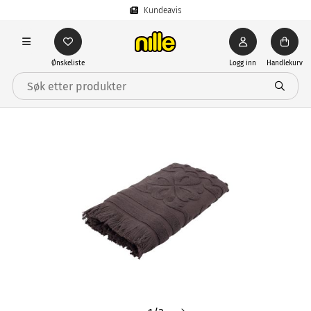
Kundeavis
Ønskeliste
Logg inn
Handlekurv