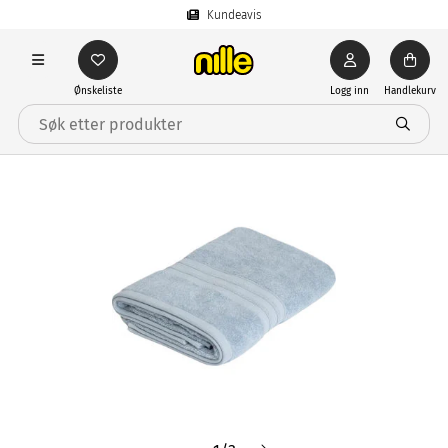
Kundeavis
Ønskeliste
Logg inn
Handlekurv