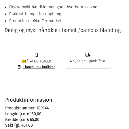
Ekstra mykt håndkle med god absorberingsevne
Praktisk hempe for oppheng
Produktet er Øko-Tex merket
Deilig og mykt håndkle i bomull/bambus blanding.
499,00 inntil gratis frakt!
FÅ PÅ NETTLAGER
Finnes i 152 butikker
Produktinformasjon
Produktnummer:
709344
Lengde (cm):
130,00
Bredde (cm):
65,00
Vekt (g):
464,00