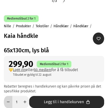
1
/
3
Medlemstilbud 2 for 1
Nille
Produkter
Tekstiler
Håndklær
Håndklær
Kaia håndkle
65x130cm, lys blå
299,90
Medlemstilbud 2 for 1
eller
for å få tilbudet
Logg inn
bli medlem
Tilbudet er gyldig til 22. august
Rabatter beregnes i handlekurven og kan påvirke prisen på det
spesifikke produktet.
Legg til i handlekurven