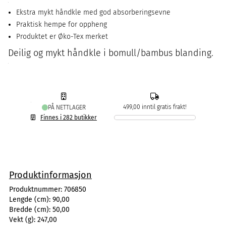
Ekstra mykt håndkle med god absorberingsevne
Praktisk hempe for oppheng
Produktet er Øko-Tex merket
Deilig og mykt håndkle i bomull/bambus blanding.
499,00 inntil gratis frakt!
PÅ NETTLAGER
Finnes i 282 butikker
Produktinformasjon
Produktnummer:
706850
Lengde (cm):
90,00
Bredde (cm):
50,00
Vekt (g):
247,00