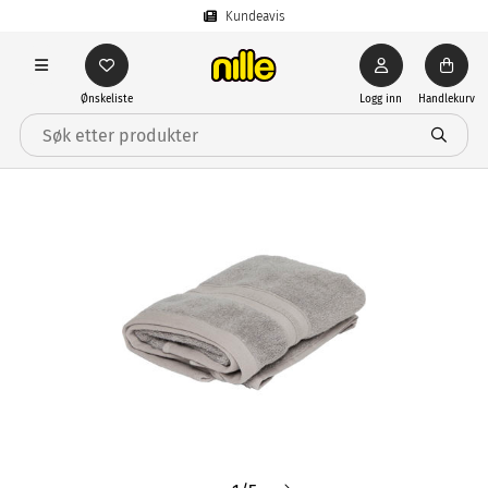
Kundeavis
Ønskeliste
Logg inn
Handlekurv