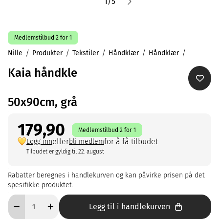
1
/
5
Medlemstilbud 2 for 1
Nille
Produkter
Tekstiler
Håndklær
Håndklær
Kaia håndkle
50x90cm, grå
179,90
Medlemstilbud 2 for 1
eller
for å få tilbudet
Logg inn
bli medlem
Tilbudet er gyldig til 22. august
Rabatter beregnes i handlekurven og kan påvirke prisen på det
spesifikke produktet.
Legg til i handlekurven