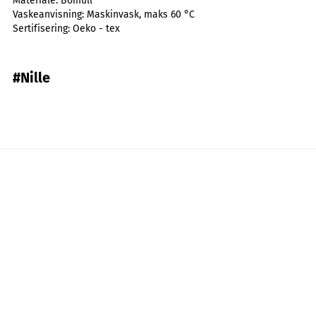
Materiale:
Bomull
Vaskeanvisning:
Maskinvask, maks 60 °C
Sertifisering:
Oeko - tex
#Nille