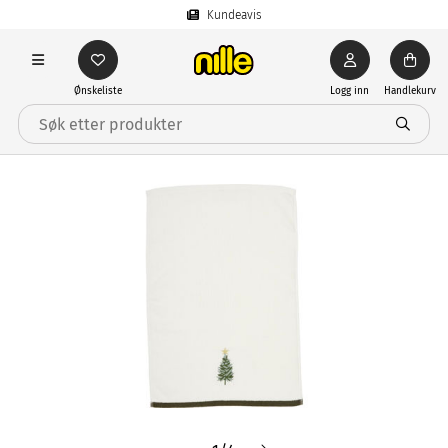
Kundeavis
Ønskeliste
Logg inn
Handlekurv