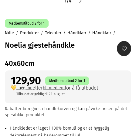
1
/
4
Medlemstilbud 2 for 1
Nille
Produkter
Tekstiler
Håndklær
Håndklær
Noelia gjestehåndkle
40x60cm
129,90
Medlemstilbud 2 for 1
eller
for å få tilbudet
Logg inn
bli medlem
Tilbudet er gyldig til 22. august
Rabatter beregnes i handlekurven og kan påvirke prisen på det
spesifikke produktet.
Håndkledet er laget i 100% bomull og er et hyggelig
dekorelement på baderommet til jul