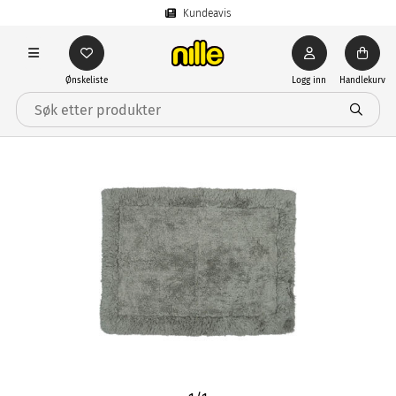
Kundeavis
Ønskeliste
Logg inn
Handlekurv