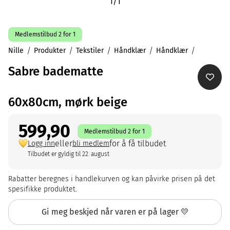
1
/
1
Medlemstilbud 2 for 1
Nille
Produkter
Tekstiler
Håndklær
Håndklær
Sabre badematte
60x80cm, mørk beige
599,90
Medlemstilbud 2 for 1
eller
for å få tilbudet
Logg inn
bli medlem
Tilbudet er gyldig til 22. august
Rabatter beregnes i handlekurven og kan påvirke prisen på det
spesifikke produktet.
Gi meg beskjed når varen er på lager 💛