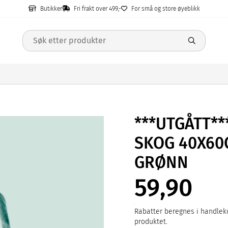
Butikker
Fri frakt over 499,-
For små og store øyeblikk
***UTGÅTT*
SKOG 40X60
GRØNN
59,90
Rabatter beregnes i handleku
produktet.