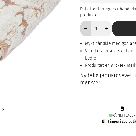
Rabatter beregnes i handleku
produktet.
Mykt håndkle med god ab
Vi anbefaler å vaske håndk
bedre
Produktet er Øko-Tex mer
Nydelig jaquardvevet 
mønster.
PÅ NETTLAGER
Finnes i 258 buti