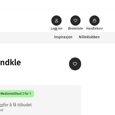
Logg inn
Ønskeliste
Handlekurv
Inspirasjon
Nilleklubben
åndkle
Medlemstilbud 2 for 1
for å få tilbudet
em
ust