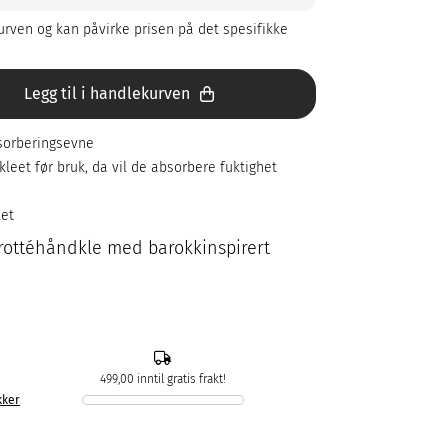
rven og kan påvirke prisen på det spesifikke
Legg til i handlekurven
sorberingsevne
leet før bruk, da vil de absorbere fuktighet
ket
frottéhåndkle med barokkinspirert
499,00 inntil gratis frakt!
kker