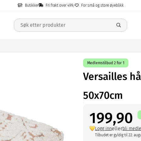
Butikker
Fri frakt over 499,-
For små og store øyeblikk
Medlemstilbud 2 for 1
Versailles h
50x70cm
199,90
eller
Logg inn
bli medl
Tilbudet er gyldig til 22. aug