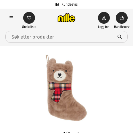
Kundeavis
Ønskeliste
Logg inn
Handlekurv