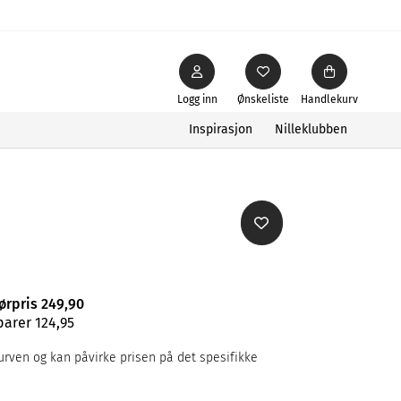
Logg inn
Ønskeliste
Handlekurv
Inspirasjon
Nilleklubben
e
førpris 249,90
parer 124,95
rven og kan påvirke prisen på det spesifikke