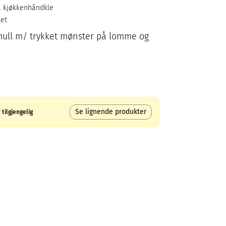
så kjøkkenhåndkle
ket
omull m/ trykket mønster på lomme og
Se lignende produkter
tilgjengelig