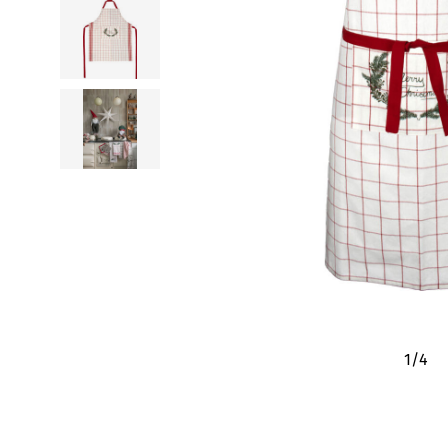
1
/
4