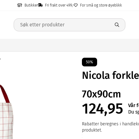
Butikker
Fri frakt over 499,-
For små og store øyeblikk
50%
Nicola forkl
70x90cm
124,95
Vår 
Du s
Rabatter beregnes i handleku
produktet.