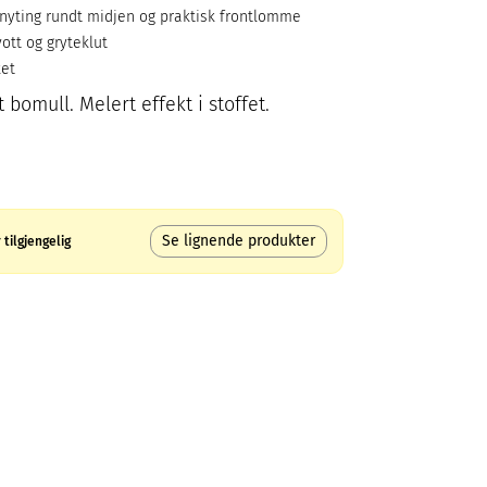
nyting rundt midjen og praktisk frontlomme
ott og gryteklut
ket
t bomull. Melert effekt i stoffet.
Se lignende produkter
tilgjengelig