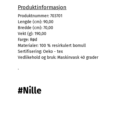
Produktinformasjon
Produktnummer:
703701
Lengde (cm):
90,00
Bredde (cm):
70,00
Vekt (g):
190,00
Farge:
Rød
Materialer:
100 % resirkulert bomull
Sertifisering:
Oeko - tex
Vedlikehold og bruk:
Maskinvask 40 grader
.
#Nille