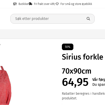
Butikker
Fri frakt over 499,-
For små og store øyeblikk
50%
Sirius forkle
70x90cm
64,95
Vår før
Du spar
Rabatter beregnes i handleku
produktet.