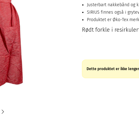
Justerbart nakkebånd og k
SIRIUS finnes også i grytev
Produktet er Øko-Tex mer
Rødt forkle i resirkuler
Dette produktet er ikke lenger 