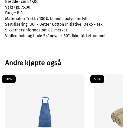
Bredde (cm):
17,00
Vekt (g):
75,00
Farge:
Blå
Materialer:
Trekk i 100% bomull, polyesterfyll
Sertifisering:
BCI - Better Cotton Initiative, Oeko - tex
Sikkerhetsinformasjon:
CE-merket
Vedlikehold og bruk:
Skånevask 30°. Ikke tørketrommel.
Andre kjøpte også
50%
50%