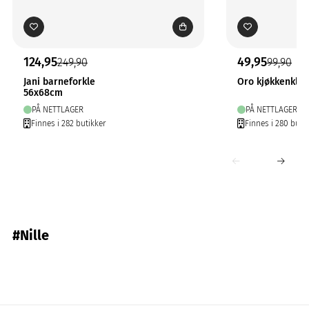
124,95
49,95
249,90
99,90
Jani barneforkle
Oro kjøkkenklut
56x68cm
PÅ NETTLAGER
PÅ NETTLAGER
Finnes i 282 butikker
Finnes i 280 buti
#Nille