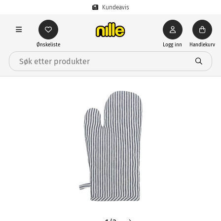
Kundeavis
Ønskeliste
Logg inn
Handlekurv