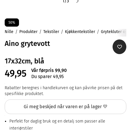
1
/
3
50%
Nille
Produkter
Tekstiler
Kjøkkentekstiler
Grytekluter og -
Aino grytevott
17x32cm, blå
Vår førpris 99,90
49,95
Du sparer 49,95
Rabatter beregnes i handlekurven og kan påvirke prisen på det
spesifikke produktet.
Gi meg beskjed når varen er på lager 💛
Perfekt for daglig bruk og en detalj som passer alle
interiørstiler