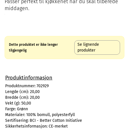
Passer perfekt til kjøkkenet når du skal tilberede
middagen.
Se lignende
Dette produktet er ikke lenger
produkter
tilgjengelig
Produktinformasjon
Produktnummer:
702929
Lengde (cm):
20,00
Bredde (cm):
20,00
Vekt (g):
50,00
Farge:
Grønn
Materialer:
100% bomull, polyesterfyll
Sertifisering:
BCI - Better Cotton Initiative
Sikkerhetsinformasjon:
CE-merket