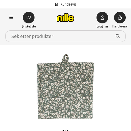
Kundeavis
Ønskeliste
Logg inn
Handlekurv