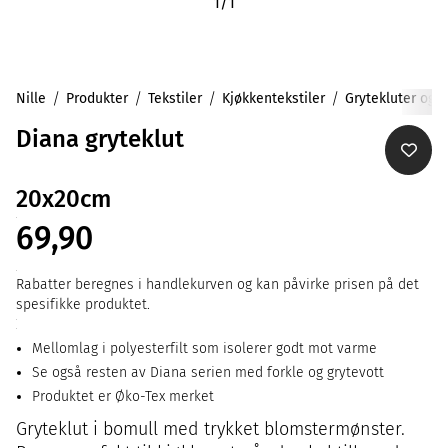
1
/
1
Nille
Produkter
Tekstiler
Kjøkkentekstiler
Grytekluter og -
Diana gryteklut
20x20cm
69,90
Rabatter beregnes i handlekurven og kan påvirke prisen på det
spesifikke produktet.
Mellomlag i polyesterfilt som isolerer godt mot varme
Se også resten av Diana serien med forkle og grytevott
Produktet er Øko-Tex merket
Gryteklut i bomull med trykket blomstermønster.