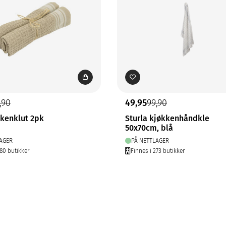
,90
49,95
99,90
kkenklut 2pk
Sturla kjøkkenhåndkle
50x70cm, blå
AGER
PÅ NETTLAGER
280 butikker
Finnes i 273 butikker