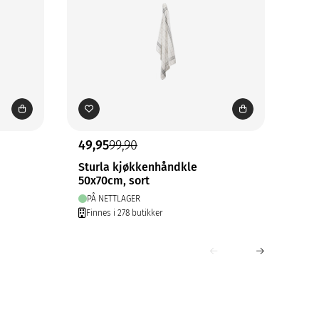
49,95
99,90
49,
Sturla kjøkkenhåndkle
Ain
50x70cm, sort
17x
PÅ NETTLAGER
FÅ
Finnes i 278 butikker
Fin