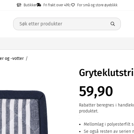
Butikker
Fri frakt over 499,-
For små og store øyeblikk
er og -votter
Gryteklutst
59,90
Rabatter beregnes i handleku
produktet.
Mellomlag i polyesterfilt
Se også resten av serien 