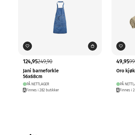
124,95
249,90
49,95
99
Jani barneforkle
Oro kjø
56x68cm
PÅ NETTLAGER
PÅ NETTL
Finnes i 282 butikker
Finnes i 