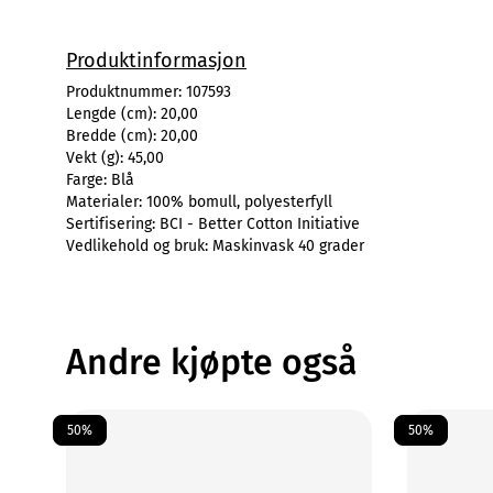
Produktinformasjon
Produktnummer:
107593
Lengde (cm):
20,00
Bredde (cm):
20,00
Vekt (g):
45,00
Farge:
Blå
Materialer:
100% bomull, polyesterfyll
Sertifisering:
BCI - Better Cotton Initiative
Vedlikehold og bruk:
Maskinvask 40 grader
Andre kjøpte også
50%
50%