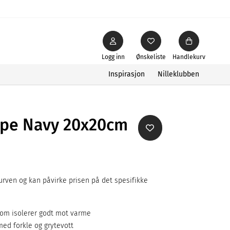
Logg inn
Ønskeliste
Handlekurv
Inspirasjon
Nilleklubben
ripe Navy 20x20cm
rven og kan påvirke prisen på det spesifikke
 som isolerer godt mot varme
med forkle og grytevott