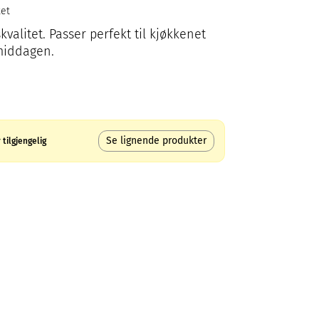
ket
kvalitet. Passer perfekt til kjøkkenet
 middagen.
Se lignende produkter
tilgjengelig