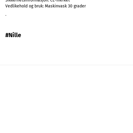
Sikkerhetsinformasjon:
CE-merket
Vedlikehold og bruk:
Maskinvask 30 grader
.
#Nille