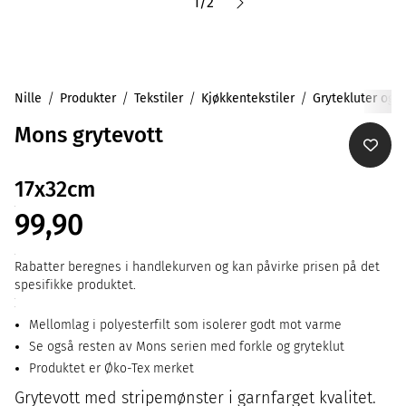
1
/
2
Nille
Produkter
Tekstiler
Kjøkkentekstiler
Grytekluter og -
Mons grytevott
17x32cm
99,90
Rabatter beregnes i handlekurven og kan påvirke prisen på det
spesifikke produktet.
Mellomlag i polyesterfilt som isolerer godt mot varme
Se også resten av Mons serien med forkle og gryteklut
Produktet er Øko-Tex merket
Grytevott med stripemønster i garnfarget kvalitet.