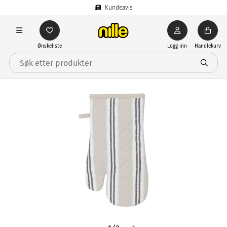
Kundeavis
Ønskeliste
Logg inn
Handlekurv