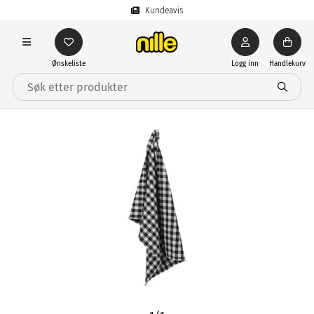
Kundeavis
Ønskeliste
Logg inn
Handlekurv