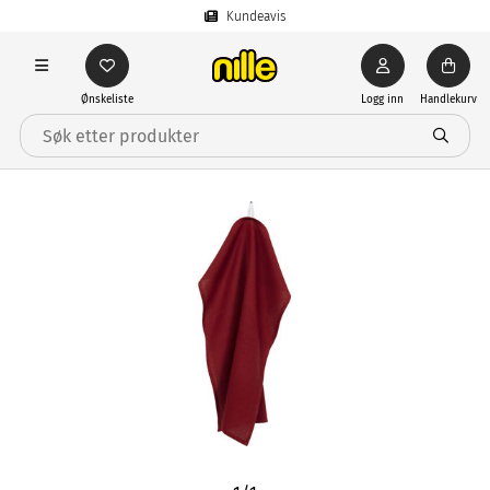
Kundeavis
Ønskeliste
Logg inn
Handlekurv