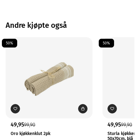
Andre kjøpte også
50%
50%
49,95
49,95
99,90
99,90
Oro kjøkkenklut 2pk
Sturla kjøkkenh
50x70cm, blå