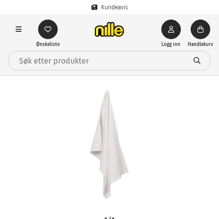
Kundeavis
Ønskeliste
Logg inn
Handlekurv