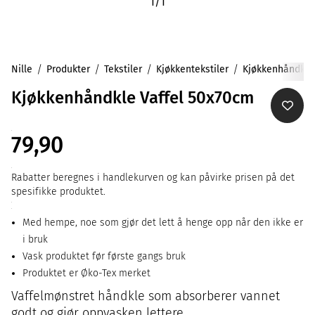
1
/
1
Nille
Produkter
Tekstiler
Kjøkkentekstiler
Kjøkkenhåndklær
Kjøkkenhåndkle Vaffel 50x70cm
79,90
Rabatter beregnes i handlekurven og kan påvirke prisen på det
spesifikke produktet.
Med hempe, noe som gjør det lett å henge opp når den ikke er
i bruk
Vask produktet før første gangs bruk
Produktet er Øko-Tex merket
Vaffelmønstret håndkle som absorberer vannet
godt og gjør oppvasken lettere