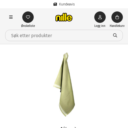
Kundeavis
Ønskeliste
Logg inn
Handlekurv