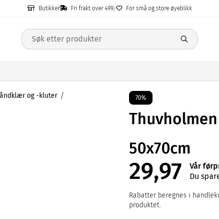
Butikker
Fri frakt over 499,-
For små og store øyeblikk
åndklær og -kluter
70%
Thuvholmen
50x70cm
29,97
Vår førp
Du spare
Rabatter beregnes i handleku
produktet.