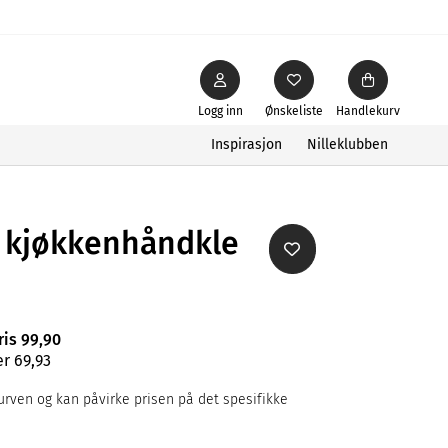
Logg inn
Ønskeliste
Handlekurv
Inspirasjon
Nilleklubben
 kjøkkenhåndkle
ris 99,90
r 69,93
rven og kan påvirke prisen på det spesifikke