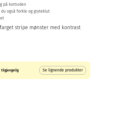
g på kortsiden
 du også forkle og gryteklut
ket
farget stripe mønster med kontrast
Se lignende produkter
tilgjengelig