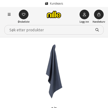
Kundeavis
Ønskeliste
Logg inn
Handlekurv