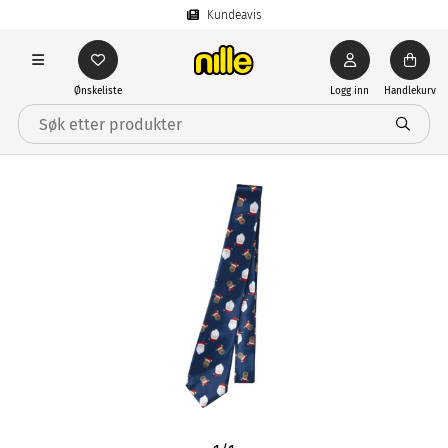
Kundeavis
Ønskeliste
Logg inn
Handlekurv