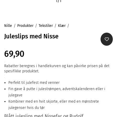
1
/
1
Nille
Produkter
Tekstiler
Klær
Juleslips med Nisse
69,90
Rabatter beregnes i handlekurven og kan påvirke prisen på det
spesifikke produktet.
Perfekt til julefest med venner
Fin gave å putte i julestrømpen, adventskalenderen eller i
julegave
Kombiner med en hvit skjorte, eller med en mønstrete
julegenser hvis du tør
Blått juleslips med Nissefar og Rudolf.