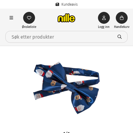
Kundeavis
Ønskeliste
Logg inn
Handlekurv