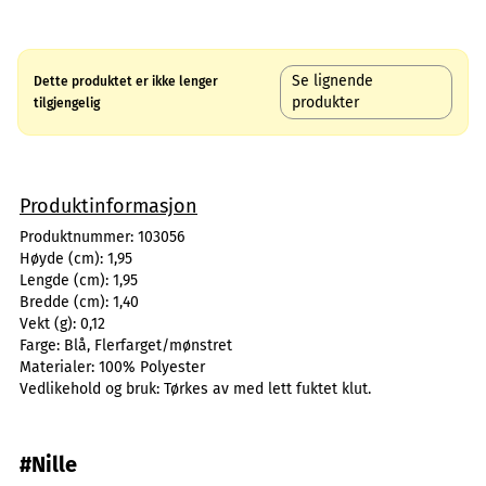
Se lignende
Dette produktet er ikke lenger
produkter
tilgjengelig
Produktinformasjon
Produktnummer:
103056
Høyde (cm):
1,95
Lengde (cm):
1,95
Bredde (cm):
1,40
Vekt (g):
0,12
Farge:
Blå, Flerfarget/mønstret
Materialer:
100% Polyester
Vedlikehold og bruk:
Tørkes av med lett fuktet klut.
#Nille