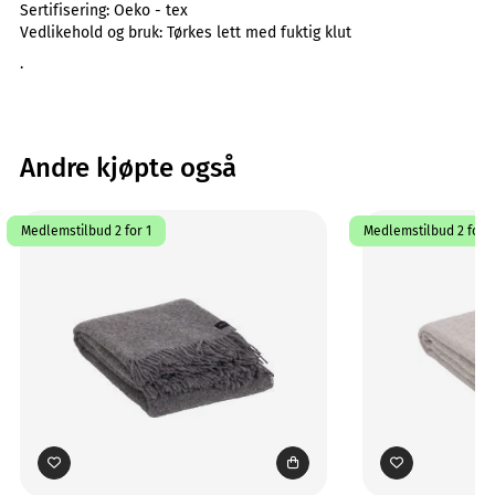
Sertifisering:
Oeko - tex
Vedlikehold og bruk:
Tørkes lett med fuktig klut
.
Andre kjøpte også
Medlemstilbud 2 for 1
Medlemstilbud 2 for 1