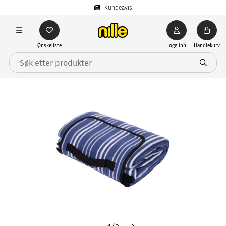
Kundeavis
Ønskeliste
Logg inn
Handlekurv