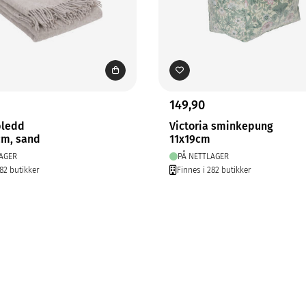
149,90
pledd
Victoria sminkepung
cm, sand
11x19cm
AGER
PÅ NETTLAGER
282 butikker
Finnes i 282 butikker