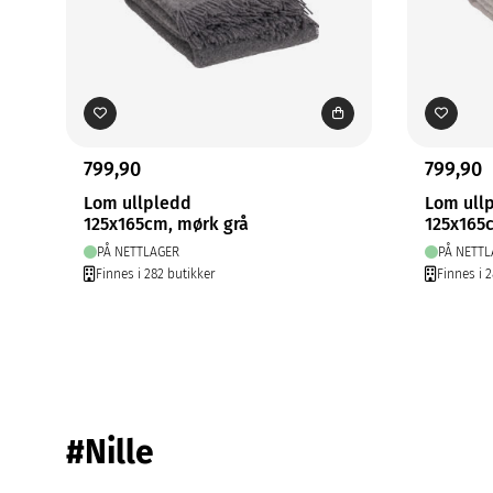
799,90
799,90
Lom ullpledd
Lom ull
125x165cm, mørk grå
125x165
PÅ NETTLAGER
PÅ NETTL
Finnes i 282 butikker
Finnes i 
#Nille