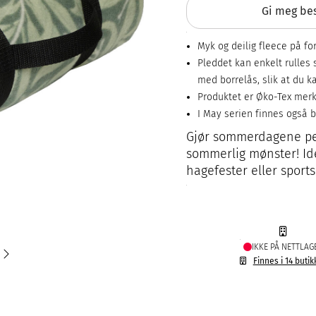
Gi meg bes
Myk og deilig fleece på f
Pleddet kan enkelt rulle
med borrelås, slik at du k
Produktet er Øko-Tex mer
I May serien finnes også b
Gjør sommerdagene pe
sommerlig mønster! Idee
hagefester eller sport
IKKE PÅ NETTLAG
Finnes i 14 butik