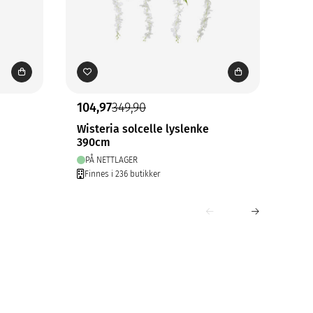
104,97
349,90
299
Wisteria solcelle lyslenke
Mon
390cm
Hvi
PÅ NETTLAGER
PÅ
Finnes i 236 butikker
Fin