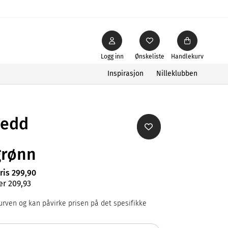
Logg inn
Ønskeliste
Handlekurv
Inspirasjon
Nilleklubben
ledd
grønn
ris 299,90
er 209,93
rven og kan påvirke prisen på det spesifikke