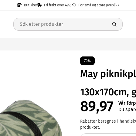
Butikker
Fri frakt over 499,-
For små og store øyeblikk
70%
May piknikp
130x170cm, 
89,97
Vår førp
Du spar
Rabatter beregnes i handleku
produktet.