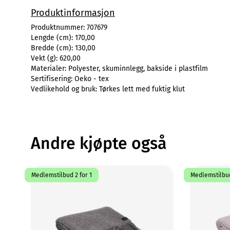
Produktinformasjon
Produktnummer:
707679
Lengde (cm):
170,00
Bredde (cm):
130,00
Vekt (g):
620,00
Materialer:
Polyester, skuminnlegg, bakside i plastfilm
Sertifisering:
Oeko - tex
Vedlikehold og bruk:
Tørkes lett med fuktig klut
Andre kjøpte også
Medlemstilbud 2 for 1
Medlemstilbud