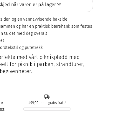
kjed når varen er på lager 💛
orsiden og en vannavvisende bakside
s sammen og har en praktisk bærehank som festes
an ta det med deg overalt
ket
ordtekstil og putetrekk
rfekte med vårt piknikpledd med
lt for piknik i parken, strandturer,
sbegivenheter.
499,00 inntil gratis frakt!
ER
ker