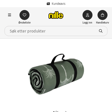
Kundeavis
Ønskeliste
Logg inn
Handlekurv