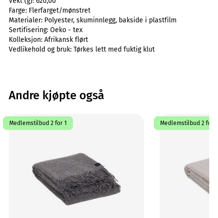
Vekt (g):
620,00
Farge:
Flerfarget/mønstret
Materialer:
Polyester, skuminnlegg, bakside i plastfilm
Sertifisering:
Oeko - tex
Kolleksjon:
Afrikansk flørt
Vedlikehold og bruk:
Tørkes lett med fuktig klut
Andre kjøpte også
Medlemstilbud 2 for 1
Medlemstilbud 2 for 1