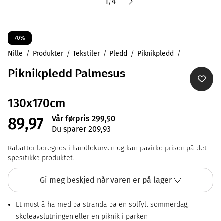
1
/
4
70%
Nille
Produkter
Tekstiler
Pledd
Piknikpledd
Piknikpledd Palmesus
130x170cm
Vår førpris 299,90
89,97
Du sparer 209,93
Rabatter beregnes i handlekurven og kan påvirke prisen på det
spesifikke produktet.
Gi meg beskjed når varen er på lager 💛
Et must å ha med på stranda på en solfylt sommerdag,
skoleavslutningen eller en piknik i parken