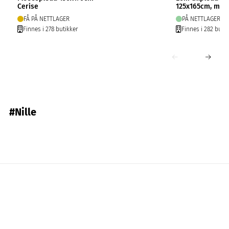
Cerise
125x165cm, mør
FÅ PÅ NETTLAGER
PÅ NETTLAGER
Finnes i 278 butikker
Finnes i 282 butik
#Nille