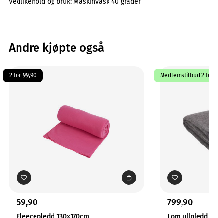
Vedlikehold og bruk:
Maskinvask 40 grader
Andre kjøpte også
2 for 99,90
Medlemstilbud 2 for 1
59,90
799,90
Fleecepledd 130x170cm
Lom ullpledd