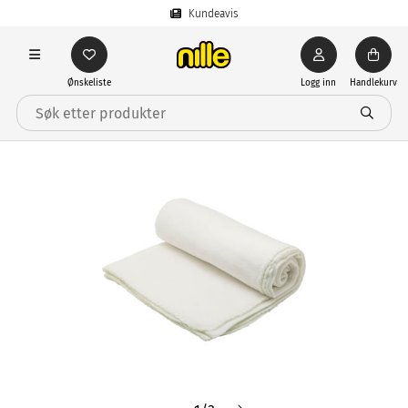
Kundeavis
Ønskeliste
Logg inn
Handlekurv