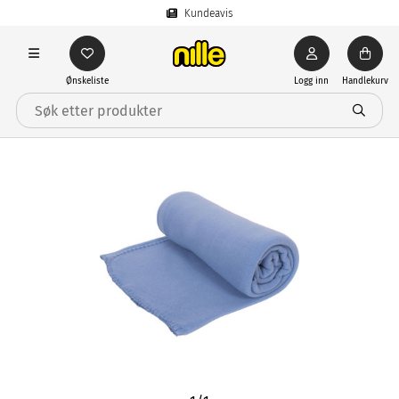
Kundeavis
Ønskeliste
Logg inn
Handlekurv