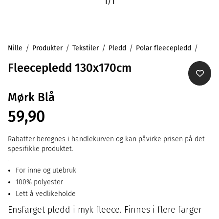
1
/
1
Nille
Produkter
Tekstiler
Pledd
Polar fleecepledd
Fleecepledd 130x170cm
Mørk Blå
59,90
Rabatter beregnes i handlekurven og kan påvirke prisen på det
spesifikke produktet.
For inne og utebruk
100% polyester
Lett å vedlikeholde
Ensfarget pledd i myk fleece. Finnes i flere farger