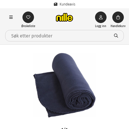
Kundeavis
Ønskeliste
Logg inn
Handlekurv