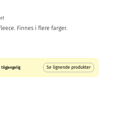
ket
leece. Finnes i flere farger.
Se lignende produkter
tilgjengelig