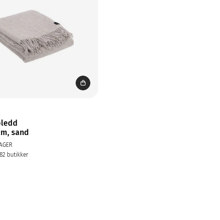
pledd
cm, sand
AGER
282 butikker