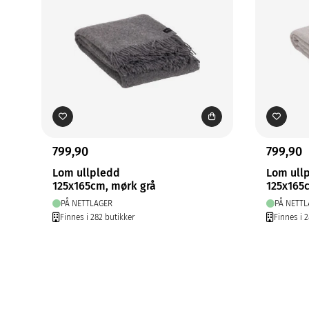
799,90
799,90
Lom ullpledd
Lom ull
125x165cm, mørk grå
125x165
PÅ NETTLAGER
PÅ NETTL
Finnes i 282 butikker
Finnes i 