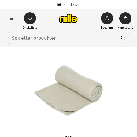
Kundeavis
Ønskeliste
Logg inn
Handlekurv