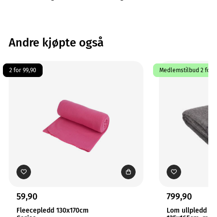
Andre kjøpte også
2 for 99,90
Medlemstilbud 2 for 1
59,90
799,90
Fleecepledd 130x170cm
Lom ullpledd