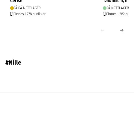
Cerise
125x165cm, mør
FÅ PÅ NETTLAGER
PÅ NETTLAGER
Finnes i 278 butikker
Finnes i 282 butik
#Nille