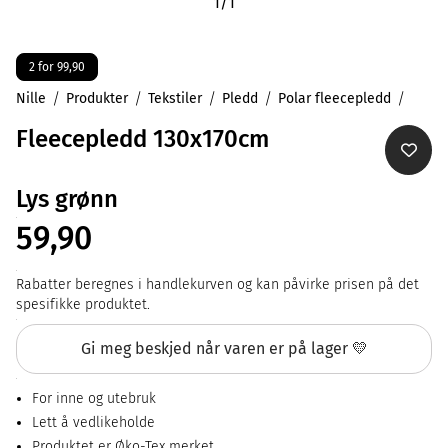
1
/
1
2 for 99,90
Nille
Produkter
Tekstiler
Pledd
Polar fleecepledd
Fleecepledd 130x170cm
Lys grønn
59,90
Rabatter beregnes i handlekurven og kan påvirke prisen på det
spesifikke produktet.
Gi meg beskjed når varen er på lager 💛
For inne og utebruk
Lett å vedlikeholde
Produktet er Øko-Tex merket