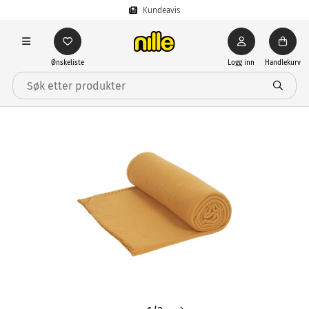
Kundeavis
Ønskeliste
Logg inn
Handlekurv