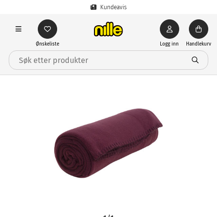
Kundeavis
Ønskeliste
Logg inn
Handlekurv