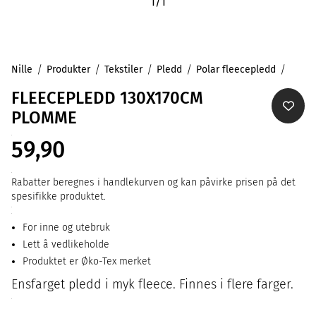
1
/
1
Nille
Produkter
Tekstiler
Pledd
Polar fleecepledd
FLEECEPLEDD 130X170CM
PLOMME
59,90
Rabatter beregnes i handlekurven og kan påvirke prisen på det
spesifikke produktet.
For inne og utebruk
Lett å vedlikeholde
Produktet er Øko-Tex merket
Ensfarget pledd i myk fleece. Finnes i flere farger.