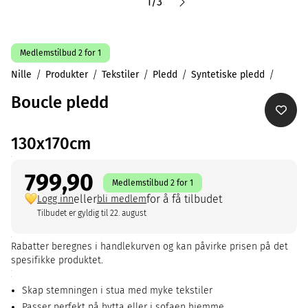
1
/
3
Medlemstilbud 2 for 1
Nille
Produkter
Tekstiler
Pledd
Syntetiske pledd
Boucle pledd
130x170cm
799,90
Medlemstilbud 2 for 1
eller
for å få tilbudet
Logg inn
bli medlem
Tilbudet er gyldig til 22. august
Rabatter beregnes i handlekurven og kan påvirke prisen på det
spesifikke produktet.
Skap stemningen i stua med myke tekstiler
Passer perfekt på hytta eller i sofaen hjemme