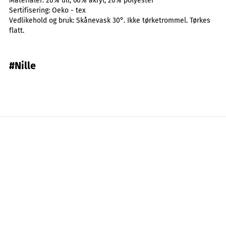
Materialer:
20% ull, 60% akryl, 20% polyester
Sertifisering:
Oeko - tex
Vedlikehold og bruk:
Skånevask 30°. Ikke tørketrommel. Tørkes
flatt.
#Nille