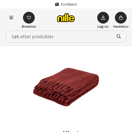
Kundeavis
Ønskeliste
Logg inn
Handlekurv