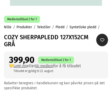
Medlemstilbud 2 for 1
Nille
Produkter
Tekstiler
Pledd
Syntetiske pledd
COZY SHERPAPLEDD 127X152CM
GRÅ
399,90
Medlemstilbud 2 for 1
eller
for å få tilbudet
Logg inn
bli medlem
Tilbudet er gyldig til 22. august
Rabatter beregnes i handlekurven og kan påvirke prisen på det
spesifikke produktet.