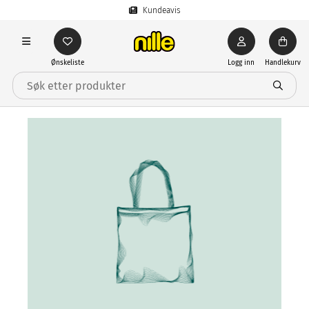
Kundeavis
Ønskeliste
Logg inn
Handlekurv