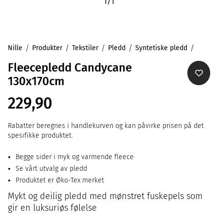
1
/
1
Nille
Produkter
Tekstiler
Pledd
Syntetiske pledd
Fleecepledd Candycane
130x170cm
229,90
Rabatter beregnes i handlekurven og kan påvirke prisen på det
spesifikke produktet.
Begge sider i myk og varmende fleece
Se vårt utvalg av pledd
Produktet er Øko-Tex merket
Mykt og deilig pledd med mønstret fuskepels som
gir en luksuriøs følelse