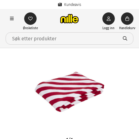
Kundeavis
Ønskeliste
Logg inn
Handlekurv