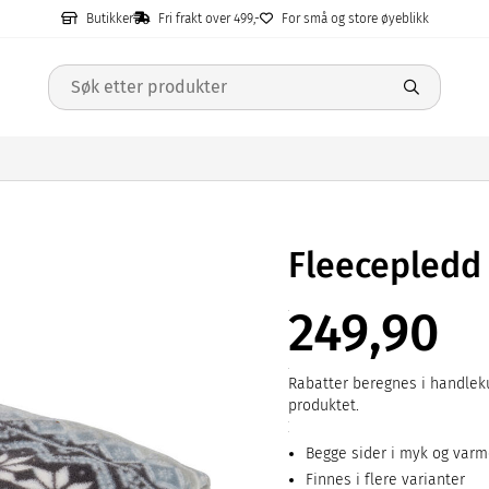
Butikker
Fri frakt over 499,-
For små og store øyeblikk
Fleecepledd
249,90
Rabatter beregnes i handleku
produktet.
Begge sider i myk og var
Finnes i flere varianter