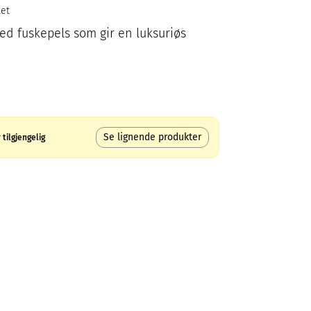
ket
ed fuskepels som gir en luksuriøs
Se lignende produkter
tilgjengelig