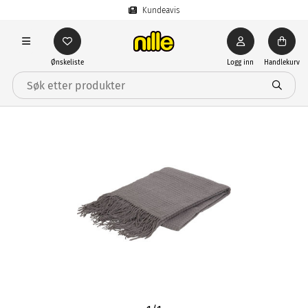
Kundeavis
Ønskeliste
Logg inn
Handlekurv