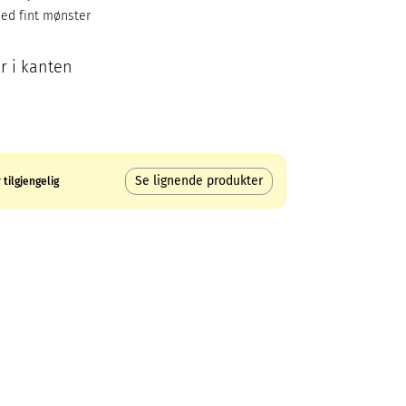
ed fint mønster
r i kanten
Se lignende produkter
tilgjengelig