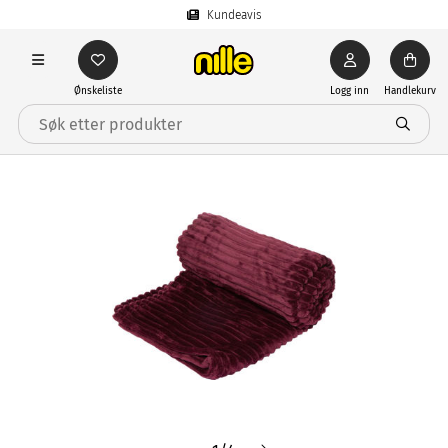
Kundeavis
Ønskeliste
Logg inn
Handlekurv