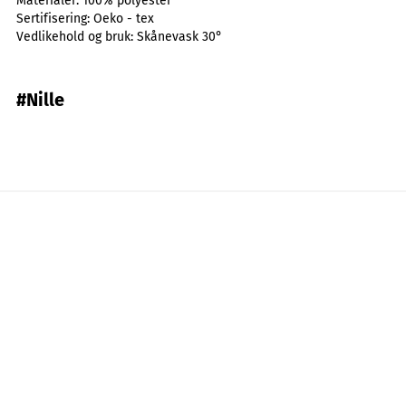
Materialer:
100% polyester
Sertifisering:
Oeko - tex
Vedlikehold og bruk:
Skånevask 30°
#Nille