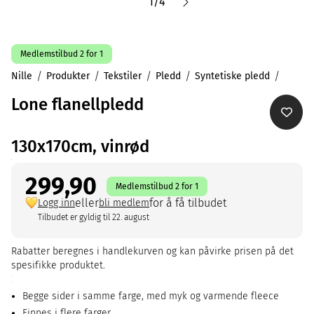
1
/
4
Medlemstilbud 2 for 1
Nille
Produkter
Tekstiler
Pledd
Syntetiske pledd
Lone flanellpledd
130x170cm, vinrød
299,90
Medlemstilbud 2 for 1
eller
for å få tilbudet
Logg inn
bli medlem
Tilbudet er gyldig til 22. august
Rabatter beregnes i handlekurven og kan påvirke prisen på det
spesifikke produktet.
Begge sider i samme farge, med myk og varmende fleece
Finnes i flere farger