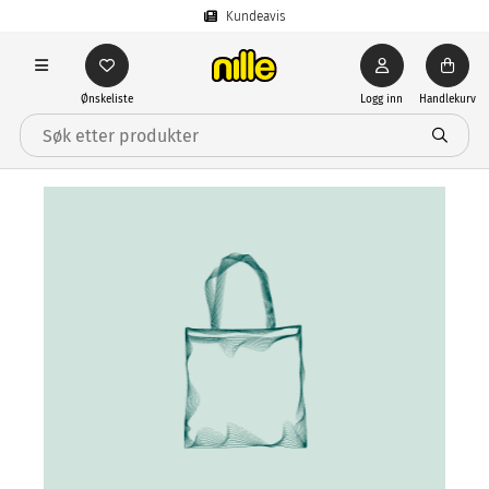
Kundeavis
Ønskeliste
Logg inn
Handlekurv